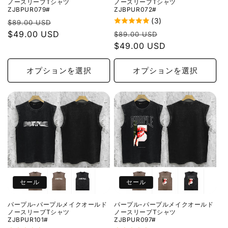
ノースリーブTシャツ
ノースリーブTシャツ
ZJBPUR079#
ZJBPUR072#
(3)
通
セ
$89.00 USD
通
セ
常
$49.00 USD
ー
$89.00 USD
常
$49.00 USD
ー
価
ル
価
ル
格
価
格
価
オプションを選択
オプションを選択
格
格
セール
セール
パープル-パープルメイクオールド
パープル-パープルメイクオールド
ノースリーブTシャツ
ノースリーブTシャツ
ZJBPUR101#
ZJBPUR097#