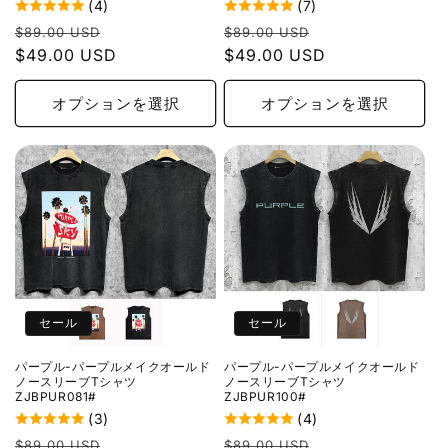
(4)
(7)
通
セ
通
セ
$89.00 USD
$89.00 USD
常
$49.00 USD
ー
常
$49.00 USD
ー
価
ル
価
ル
格
価
格
価
オプションを選択
オプションを選択
格
格
セール
セール
パープル-パープルメイクオールド
パープル-パープルメイクオールド
ノースリーブTシャツ
ノースリーブTシャツ
ZJBPUR081#
ZJBPUR100#
(3)
(4)
通
セ
通
セ
$89.00 USD
$89.00 USD