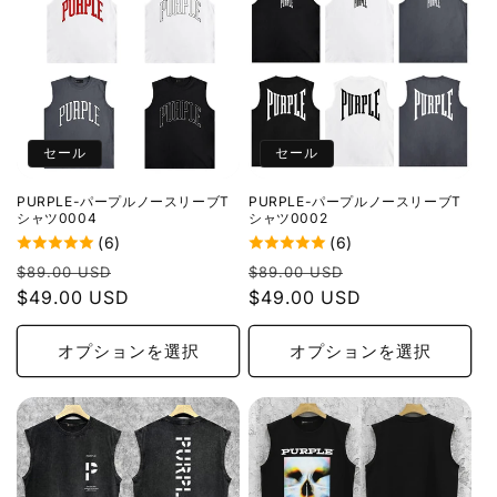
セール
セール
PURPLE-パープルノースリーブT
PURPLE-パープルノースリーブT
シャツ0004
シャツ0002
(6)
(6)
通
セ
通
セ
$89.00 USD
$89.00 USD
常
$49.00 USD
ー
常
$49.00 USD
ー
価
ル
価
ル
格
価
格
価
オプションを選択
オプションを選択
格
格