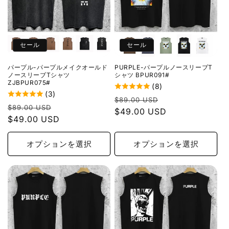
セール
セール
パープル-パープルメイクオールド
PURPLE-パープルノースリーブT
ノースリーブTシャツ
シャツ BPUR091#
ZJBPUR075#
(8)
(3)
通
セ
$89.00 USD
通
セ
$89.00 USD
常
$49.00 USD
ー
常
$49.00 USD
ー
価
ル
価
ル
格
価
格
価
オプションを選択
オプションを選択
格
格