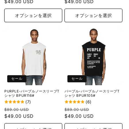
常
$49.00 USD
ー
常
$49.00 USD
ー
価
ル
価
ル
格
価
格
価
オプションを選択
オプションを選択
格
格
セール
セール
PURPLE-パープルノースリーブT
パープル-パープルノースリーブT
シャツ BPUR116#
シャツ BPUR105#
(7)
(6)
通
セ
通
セ
$89.00 USD
$89.00 USD
常
$49.00 USD
ー
常
$49.00 USD
ー
価
ル
価
ル