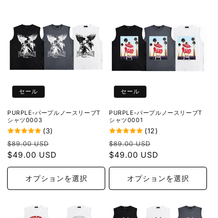
セール
セール
PURPLE-パープルノースリーブT
PURPLE-パープルノースリーブT
シャツ0003
シャツ0001
(3)
(12)
通
セ
通
セ
$89.00 USD
$89.00 USD
常
$49.00 USD
ー
常
$49.00 USD
ー
価
ル
価
ル
格
価
格
価
オプションを選択
オプションを選択
格
格