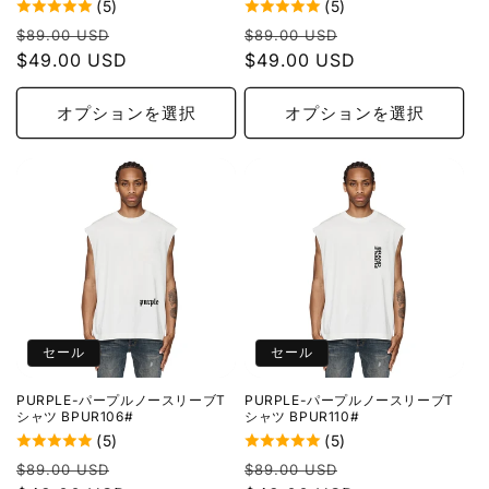
(5)
(5)
通
セ
通
セ
$89.00 USD
$89.00 USD
常
$49.00 USD
ー
常
$49.00 USD
ー
価
ル
価
ル
格
価
格
価
オプションを選択
オプションを選択
格
格
セール
セール
PURPLE-パープルノースリーブT
PURPLE-パープルノースリーブT
シャツ BPUR106#
シャツ BPUR110#
(5)
(5)
通
セ
通
セ
$89.00 USD
$89.00 USD