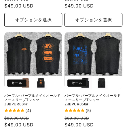
常
$49.00 USD
ー
常
$49.00 USD
ー
価
ル
価
ル
格
価
格
価
オプションを選択
オプションを選択
格
格
セール
セール
パープル-パープルメイクオールド
パープル-パープルメイクオールド
ノースリーブTシャツ
ノースリーブTシャツ
ZJBPUR061#
ZJBPUR058#
(4)
(5)
通
セ
通
セ
$89.00 USD
$89.00 USD
常
$49.00 USD
ー
常
$49.00 USD
ー