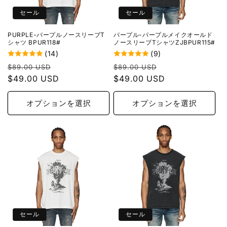
セール
セール
PURPLE-パープルノースリーブT
パープル-パープルメイクオールド
シャツ BPUR118#
ノースリーブTシャツZJBPUR115#
(14)
(9)
通
セ
通
セ
$89.00 USD
$89.00 USD
常
$49.00 USD
ー
常
$49.00 USD
ー
価
ル
価
ル
格
価
格
価
オプションを選択
オプションを選択
格
格
セール
セール