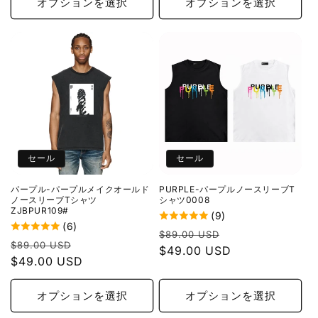
格
価
格
価
オプションを選択
オプションを選択
格
格
セール
セール
パープル-パープルメイクオールド
PURPLE-パープルノースリーブT
ノースリーブTシャツ
シャツ0008
ZJBPUR109#
(9)
(6)
通
セ
$89.00 USD
通
セ
$89.00 USD
常
$49.00 USD
ー
常
$49.00 USD
ー
価
ル
価
ル
格
価
格
価
オプションを選択
オプションを選択
格
格