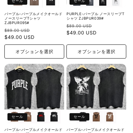
セール
セール
パープル-パープルメイクオールド
PURPLE-パープル ノースリーブT
ノースリーブTシャツ
シャツ ZJBPUR039#
ZJBPUR095#
通
セ
$89.00 USD
通
セ
$89.00 USD
常
$49.00 USD
ー
常
$49.00 USD
ー
価
ル
価
ル
格
価
格
価
オプションを選択
オプションを選択
格
格
セール
セール
パープル-パープルメイクオールド
パープル-パープルメイクオールド