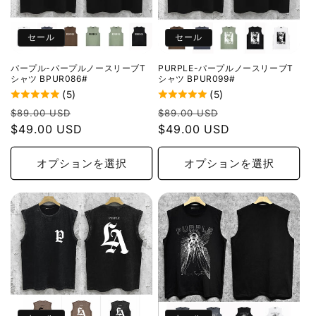
セール
セール
パープル-パープルノースリーブT
PURPLE-パープルノースリーブT
シャツ BPUR086#
シャツ BPUR099#
(5)
(5)
通
セ
通
セ
$89.00 USD
$89.00 USD
常
$49.00 USD
ー
常
$49.00 USD
ー
価
ル
価
ル
格
価
格
価
オプションを選択
オプションを選択
格
格