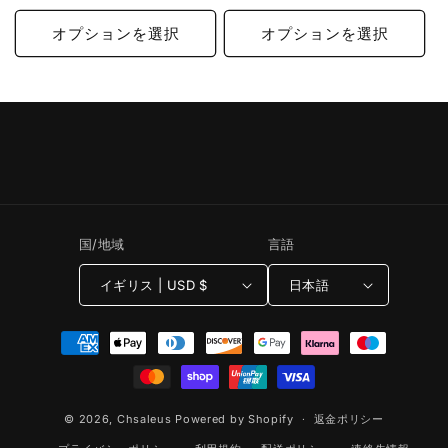
価
ル
価
ル
格
価
格
価
オプションを選択
オプションを選択
格
格
国/地域
言語
イギリス | USD $
日本語
決
済
方
法
© 2026,
Chsaleus
Powered by Shopify
返金ポリシー