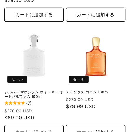
常
$79.00 USD
ー
価
ル
価
ル
格
価
格
価
カートに追加する
カートに追加する
格
格
セール
セール
シルバー マウンテン ウォーター オ
アベンタス コロン 100ml
ードパルファム 100ml
通
セ
$270.00 USD
(7)
常
$79.99 USD
ー
通
セ
$270.00 USD
価
ル
常
$89.00 USD
ー
格
価
価
ル
格
格
価
カートに追加する
カートに追加する