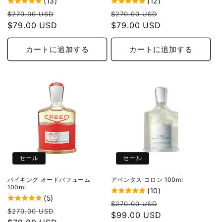
(13)
(12)
通
セ
通
セ
$270.00 USD
$270.00 USD
常
$79.00 USD
ー
常
$79.00 USD
ー
価
ル
価
ル
格
価
格
価
カートに追加する
カートに追加する
格
格
セール
セール
バイキング オードパフューム
アベンタス コロン 100ml
100ml
(10)
(5)
通
セ
$270.00 USD
通
セ
$270.00 USD
常
$99.00 USD
ー