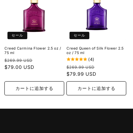
セール
セール
Creed Carmina Flower 2.5 oz /
Creed Queen of Silk Flower 2.5
75 ml
oz / 75 ml
(4)
通
セ
$269.99 USD
通
セ
常
$79.00 USD
ー
$269.99 USD
常
$79.99 USD
ー
価
ル
価
ル
格
価
格
価
カートに追加する
カートに追加する
格
格