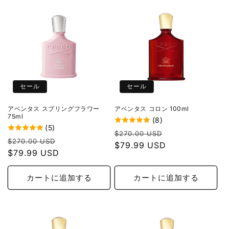
セール
セール
アベンタス スプリングフラワー
アベンタス コロン 100ml
75ml
(8)
(5)
通
セ
$270.00 USD
通
セ
$270.00 USD
常
$79.99 USD
ー
常
$79.99 USD
ー
価
ル
価
ル
格
価
格
価
カートに追加する
カートに追加する
格
格