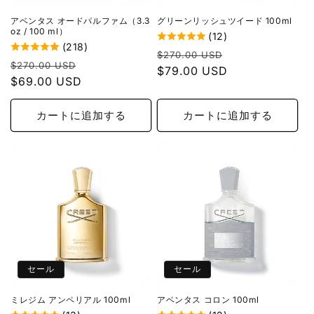
アベンタス オードパルファム（3.3
グリーンリッシュツイード 100ml
oz / 100 ml）
(12)
(218)
通
セ
$270.00 USD
通
セ
$270.00 USD
常
$79.00 USD
ー
常
$69.00 USD
ー
価
ル
価
ル
格
価
格
価
カートに追加する
カートに追加する
格
格
セール
セール
ミレジム アンペリアル 100ml
アベンタス コロン 100ml