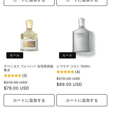
格
セール
セール
アベンタス フォーハー 女性用高級
ヒマラヤ コロン 100ml
香水
(4)
(5)
通
セ
$270.00 USD
通
セ
$270.00 USD
常
$89.00 USD
ー
常
$79.00 USD
ー
価
ル
価
ル
格
価
格
価
カートに追加する
カートに追加する
格
格