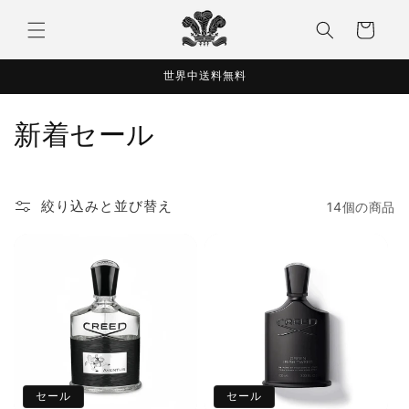
コンテ
カ
ンツに
ー
進む
ト
世界中送料無料
コ
新着セール
レ
ク
絞り込みと並び替え
14個の商品
シ
ョ
ン
:
セール
セール