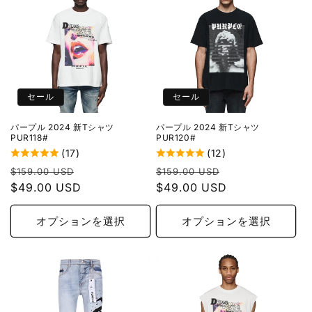
セール
セール
パープル 2024 新Tシャツ
パープル 2024 新Tシャツ
PUR118#
PUR120#
(17)
(12)
通
セ
通
セ
$159.00 USD
$159.00 USD
常
$49.00 USD
ー
常
$49.00 USD
ー
価
ル
価
ル
格
価
格
価
オプションを選択
オプションを選択
格
格