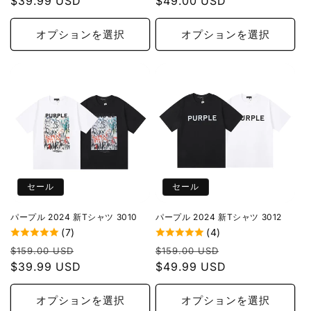
常
$39.99 USD
ー
常
$49.00 USD
ー
価
ル
価
ル
格
価
格
価
オプションを選択
オプションを選択
格
格
セール
セール
パープル 2024 新Tシャツ 3010
パープル 2024 新Tシャツ 3012
(7)
(4)
通
セ
通
セ
$159.00 USD
$159.00 USD
常
$39.99 USD
ー
常
$49.99 USD
ー
価
ル
価
ル
格
価
格
価
オプションを選択
オプションを選択