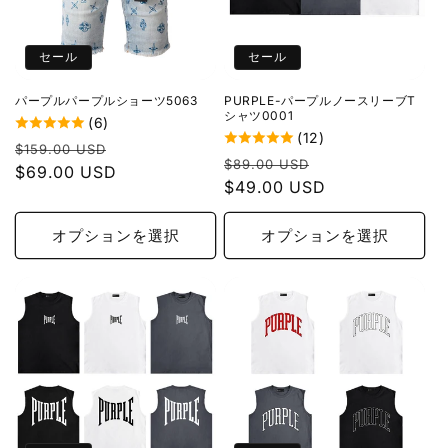
セール
セール
パープルパープルショーツ5063
PURPLE-パープルノースリーブT
シャツ0001
(6)
(12)
通
セ
$159.00 USD
通
セ
$89.00 USD
常
$69.00 USD
ー
常
$49.00 USD
ー
価
ル
価
ル
格
価
格
価
オプションを選択
オプションを選択
格
格