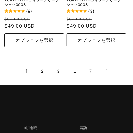
PURPLE-パープルノースリーブT
PURPLE-パープルノースリーブT
シャツ0008
シャツ0003
(9)
(3)
通
セ
通
セ
$89.00 USD
$89.00 USD
常
$49.00 USD
ー
常
$49.00 USD
ー
価
ル
価
ル
格
価
格
価
オプションを選択
オプションを選択
格
格
1
…
2
3
7
国/地域
言語