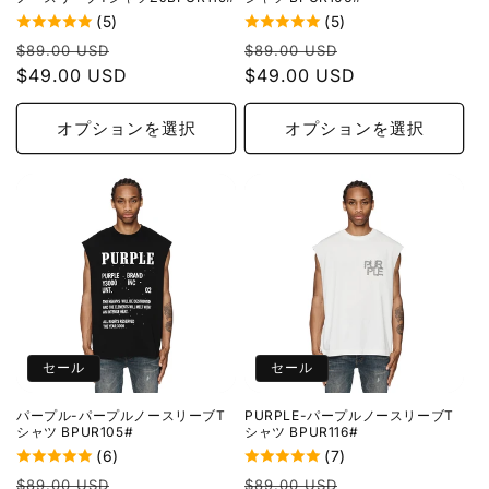
(5)
(5)
通
セ
通
セ
$89.00 USD
$89.00 USD
常
$49.00 USD
ー
常
$49.00 USD
ー
価
ル
価
ル
格
価
格
価
オプションを選択
オプションを選択
格
格
セール
セール
パープル-パープルノースリーブT
PURPLE-パープルノースリーブT
シャツ BPUR105#
シャツ BPUR116#
(6)
(7)
通
セ
通
セ
$89.00 USD
$89.00 USD