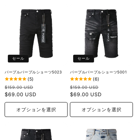
セール
セール
パープルパープルショーツ5023
パープルパープルショーツ5001
(5)
(6)
通
セ
通
セ
$159.00 USD
$159.00 USD
常
$69.00 USD
ー
常
$69.00 USD
ー
価
ル
価
ル
格
価
格
価
オプションを選択
オプションを選択
格
格