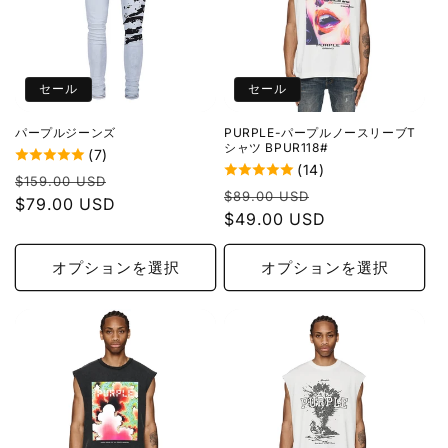
セール
セール
パープルジーンズ
PURPLE-パープルノースリーブT
シャツ BPUR118#
(7)
(14)
通
セ
$159.00 USD
通
セ
$89.00 USD
常
$79.00 USD
ー
常
$49.00 USD
ー
価
ル
価
ル
格
価
格
価
オプションを選択
オプションを選択
格
格