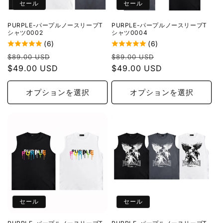
セール
セール
PURPLE-パープルノースリーブT
PURPLE-パープルノースリーブT
シャツ0002
シャツ0004
(6)
(6)
通
セ
通
セ
$89.00 USD
$89.00 USD
常
$49.00 USD
ー
常
$49.00 USD
ー
価
ル
価
ル
格
価
格
価
オプションを選択
オプションを選択
格
格
セール
セール