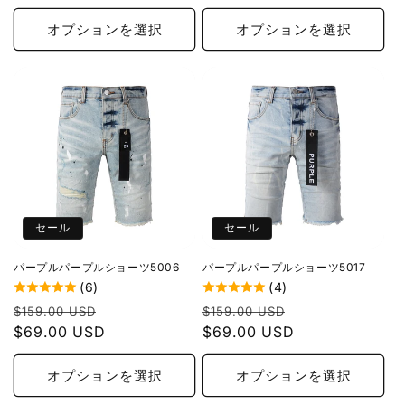
価
ル
格
価
格
価
オプションを選択
オプションを選択
格
格
セール
セール
パープルパープルショーツ5006
パープルパープルショーツ5017
(6)
(4)
通
セ
通
セ
$159.00 USD
$159.00 USD
常
$69.00 USD
ー
常
$69.00 USD
ー
価
ル
価
ル
格
価
格
価
オプションを選択
オプションを選択
格
格