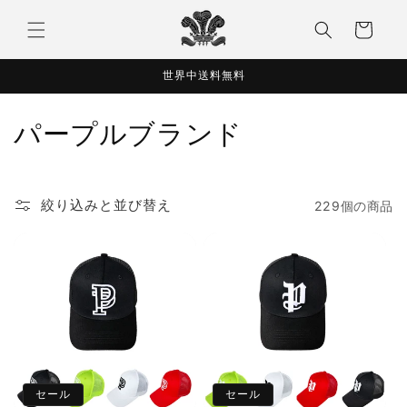
コンテ
カ
ンツに
ー
進む
ト
世界中送料無料
コ
パープルブランド
レ
ク
絞り込みと並び替え
229個の商品
シ
ョ
ン
:
セール
セール