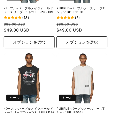
パープル-パープルメイクオールド
PURPLE-パープルノースリーブT
ノースリーブTシャツZJBPUR109
シャツ BPUR119#
(18)
(5)
通
セ
通
セ
$89.00 USD
$89.00 USD
常
$49.00 USD
ー
常
$49.00 USD
ー
価
ル
価
ル
格
価
格
価
オプションを選択
オプションを選択
格
格
セール
セール
パープル-パープルメイクオールド
PURPLE-パープルノースリーブT
ノースリーブTシャツZJBPUR119#
シャツ BPUR106#