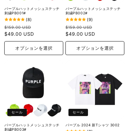
パープルハットメッシュステッチ
パープルハットメッシュステッチ
刺繍PB001#
刺繍PB002#
(8)
(9)
通
セ
通
セ
$159.00 USD
$159.00 USD
常
$49.00 USD
ー
常
$49.00 USD
ー
価
ル
価
ル
格
価
格
価
オプションを選択
オプションを選択
格
格
セール
セール
パープルハットメッシュステッチ
パープル 2024 新Tシャツ 3002
刺繍PB003#