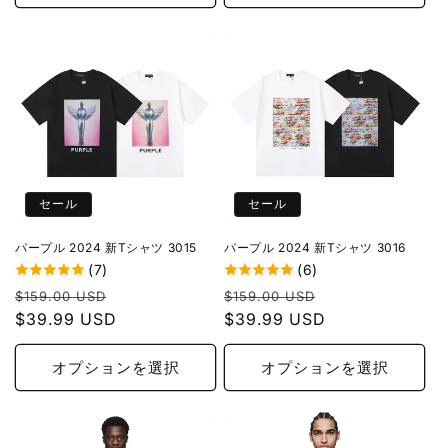
格
格
セール
セール
パープル 2024 新Tシャツ 3015
パープル 2024 新Tシャツ 3016
(7)
(6)
通
セ
通
セ
$159.00 USD
$159.00 USD
常
$39.99 USD
ー
常
$39.99 USD
ー
価
ル
価
ル
格
価
格
価
オプションを選択
オプションを選択
格
格