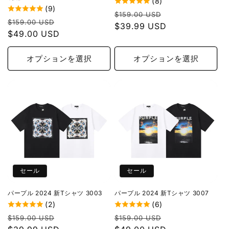
(8)
(9)
通
セ
$159.00 USD
通
セ
$159.00 USD
常
$39.99 USD
ー
常
$49.00 USD
ー
価
ル
価
ル
格
価
格
価
オプションを選択
オプションを選択
格
格
セール
セール
パープル 2024 新Tシャツ 3003
パープル 2024 新Tシャツ 3007
(2)
(6)
通
セ
通
セ
$159.00 USD
$159.00 USD