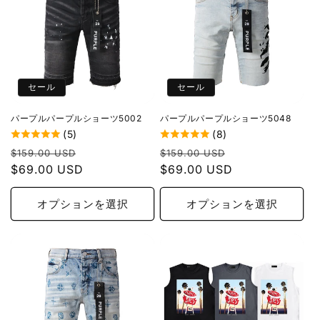
セール
セール
パープルパープルショーツ5002
パープルパープルショーツ5048
(5)
(8)
通
セ
通
セ
$159.00 USD
$159.00 USD
常
$69.00 USD
ー
常
$69.00 USD
ー
価
ル
価
ル
格
価
格
価
オプションを選択
オプションを選択
格
格