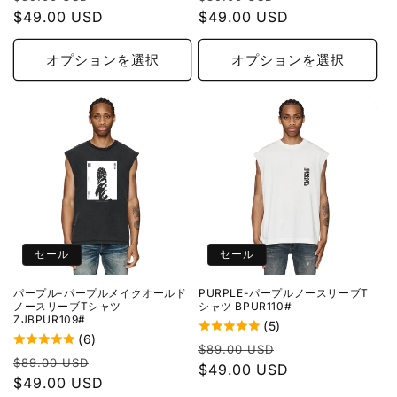
常
$49.00 USD
ー
常
$49.00 USD
ー
価
ル
価
ル
格
価
格
価
オプションを選択
オプションを選択
格
格
セール
セール
パープル-パープルメイクオールド
PURPLE-パープルノースリーブT
ノースリーブTシャツ
シャツ BPUR110#
ZJBPUR109#
(5)
(6)
通
セ
$89.00 USD
通
セ
$89.00 USD
常
$49.00 USD
ー
常
$49.00 USD
ー
価
ル