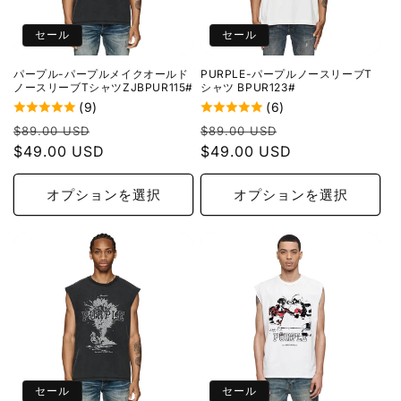
セール
セール
パープル-パープルメイクオールド
PURPLE-パープルノースリーブT
ノースリーブTシャツZJBPUR115#
シャツ BPUR123#
(9)
(6)
通
セ
通
セ
$89.00 USD
$89.00 USD
常
$49.00 USD
ー
常
$49.00 USD
ー
価
ル
価
ル
格
価
格
価
オプションを選択
オプションを選択
格
格
セール
セール