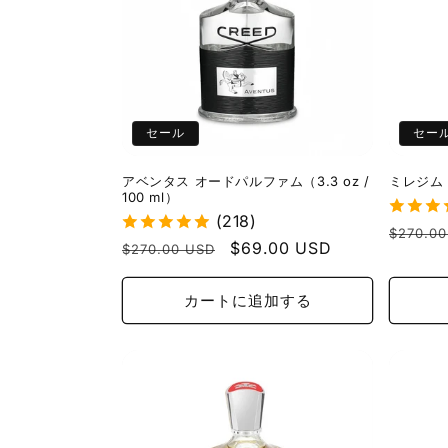
ン
:
セール
セー
アベンタス オードパルファム（3.3 oz /
ミレジム 
100 ml）
(218)
通
$270.0
通
セ
$69.00 USD
$270.00 USD
常
常
ー
価
価
ル
カートに追加する
格
格
価
格