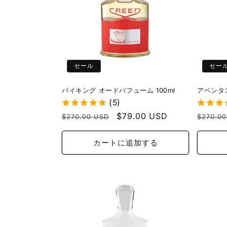
セール
セー
バイキング オードパフューム 100ml
アベンタス
(5)
通
セ
$79.00 USD
通
$270.00 USD
$270.0
常
ー
常
価
ル
価
カートに追加する
格
価
格
格