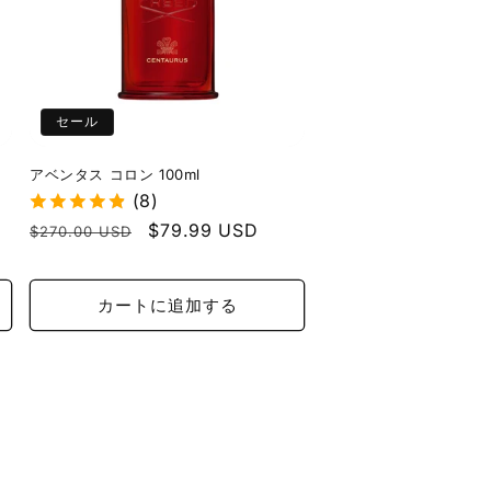
セール
アベンタス コロン 100ml
(8)
通
セ
$79.99 USD
$270.00 USD
常
ー
価
ル
カートに追加する
格
価
格