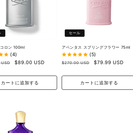
ル
セール
コロン 100ml
アベンタス スプリングフラワー 75ml
(4)
(5)
セ
$89.00 USD
通
セ
$79.99 USD
0 USD
$270.00 USD
ー
常
ー
ル
価
ル
カートに追加する
カートに追加する
価
格
価
格
格