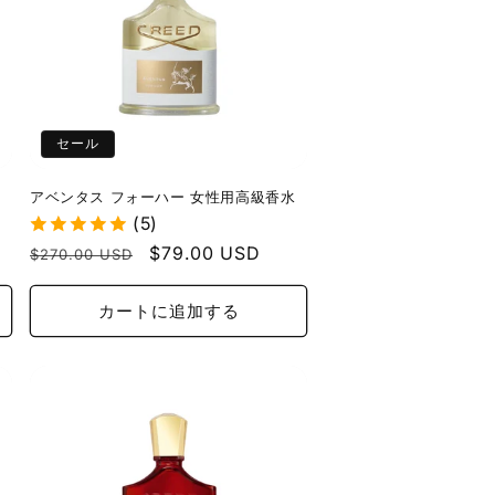
セール
アベンタス フォーハー 女性用高級香水
(5)
通
セ
$79.00 USD
$270.00 USD
常
ー
価
ル
カートに追加する
格
価
格