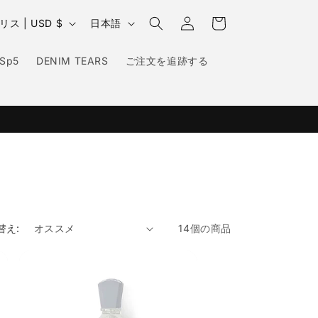
カ
グ
言
ー
イギリス | USD $
日本語
イ
語
ト
ン
Sp5
DENIM TEARS
ご注文を追跡する
替え:
14個の商品