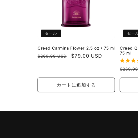
セール
セー
Creed Carmina Flower 2.5 oz / 75 ml
Creed Qu
75 ml
通
セ
$79.00 USD
$269.99 USD
常
ー
通
$269.9
価
ル
常
格
価
価
カートに追加する
格
格