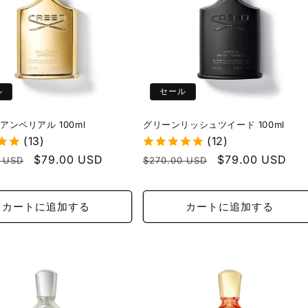
ル
セール
アンペリアル 100ml
グリーンリッシュツイード 100ml
(13)
(12)
セ
$79.00 USD
通
セ
$79.00 USD
0 USD
$270.00 USD
ー
常
ー
ル
価
ル
カートに追加する
カートに追加する
価
格
価
格
格