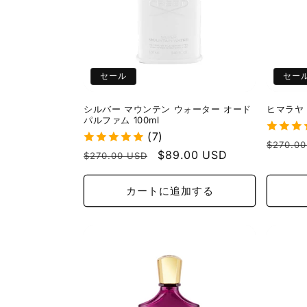
セール
セー
シルバー マウンテン ウォーター オード
ヒマラヤ 
パルファム 100ml
(7)
通
$270.0
通
セ
$89.00 USD
$270.00 USD
常
常
ー
価
価
ル
カートに追加する
格
格
価
格