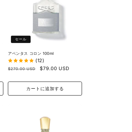
セール
アベンタス コロン 100ml
(12)
通
セ
$79.00 USD
$270.00 USD
常
ー
価
ル
カートに追加する
格
価
格