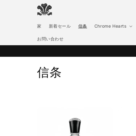
コンテ
ンツに
進む
家
新着セール
信条
Chrome Hearts
お問い合わせ
コ
信条
レ
ク
シ
ョ