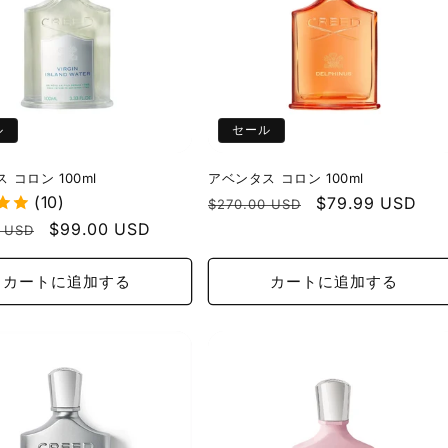
ル
セール
 コロン 100ml
アベンタス コロン 100ml
(10)
通
セ
$79.99 USD
$270.00 USD
常
ー
セ
$99.00 USD
0 USD
価
ル
ー
格
価
ル
カートに追加する
カートに追加する
格
価
格