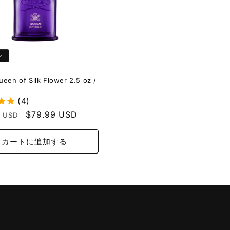
ル
een of Silk Flower 2.5 oz /
(4)
セ
$79.99 USD
9 USD
ー
ル
カートに追加する
価
格