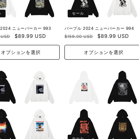
ル
セール
2024 ニューパーカー 993
パープル 2024 ニューパーカー 994
セ
$89.99 USD
通
セ
$89.99 USD
 USD
$159.00 USD
ー
常
ー
ル
価
ル
オプションを選択
オプションを選択
価
格
価
格
格
ル
セール