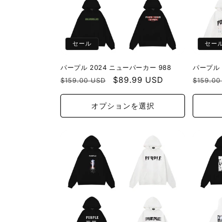
セール
セー
パープル 2024 ニューパーカー 988
パープル 
通
セ
$89.99 USD
通
$159.00 USD
$159.00
常
ー
常
価
ル
価
オプションを選択
格
価
格
格