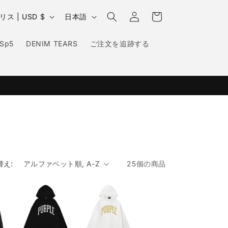
カ
グ
言
ー
イギリス | USD $
日本語
イ
語
ト
ン
Sp5
DENIM TEARS
ご注文を追跡する
替え:
25個の商品