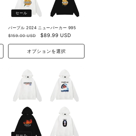
セール
パープル 2024 ニューパーカー 995
通
セ
$89.99 USD
$159.00 USD
常
ー
価
ル
オプションを選択
格
価
格
セール