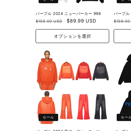
パープル 2024 ニューパーカー 996
パープル 
通
セ
$89.99 USD
通
$159.00 USD
$159.00
常
ー
常
価
ル
価
オプションを選択
格
価
格
格
セール
セー