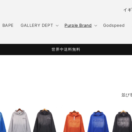
国
/
地
BAPE
GALLERY DEPT
Purple Brand
Godspeed
域
世界中送料無料
ー
並び