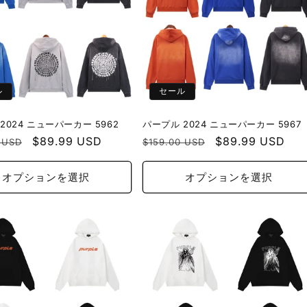
ル
セール
2024 ニューパーカー 5962
パープル 2024 ニューパーカー 5967
セ
$89.99 USD
通
セ
$89.99 USD
 USD
$159.00 USD
ー
常
ー
ル
価
ル
オプションを選択
オプションを選択
価
格
価
格
格