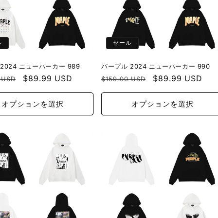
ル
セール
2024 ニューパーカー 989
パープル 2024 ニューパーカー 990
セ
$89.99 USD
通
セ
$89.99 USD
 USD
$159.00 USD
ー
常
ー
ル
価
ル
オプションを選択
オプションを選択
価
格
価
格
格