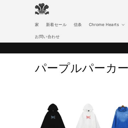
コンテ
ンツに
進む
家
新着セール
信条
Chrome Hearts
お問い合わせ
コ
パープルパーカ
レ
ク
シ
ョ