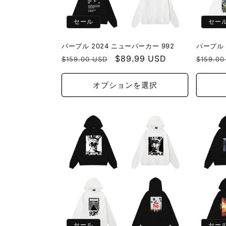
セール
セー
パープル 2024 ニューパーカー 992
パープル 
通
セ
$89.99 USD
通
$159.00 USD
$159.00
常
ー
常
価
ル
価
オプションを選択
格
価
格
格
セール
セー