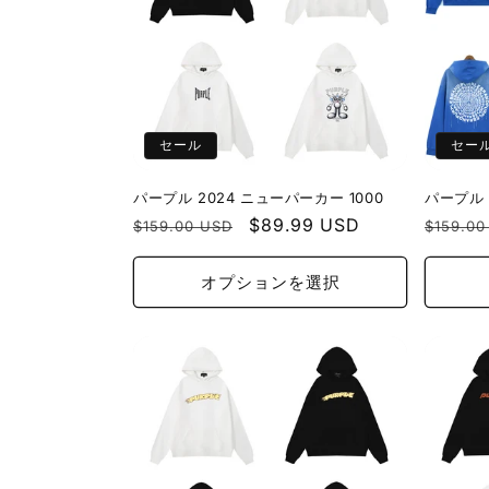
ン
:
セール
セー
パープル 2024 ニューパーカー 1000
パープル 
通
セ
$89.99 USD
通
$159.00 USD
$159.00
常
ー
常
価
ル
価
オプションを選択
格
価
格
格