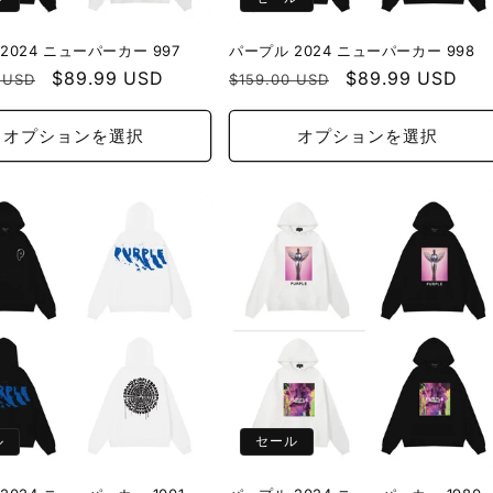
2024 ニューパーカー 997
パープル 2024 ニューパーカー 998
セ
$89.99 USD
通
セ
$89.99 USD
 USD
$159.00 USD
ー
常
ー
ル
価
ル
オプションを選択
オプションを選択
価
格
価
格
格
ル
セール