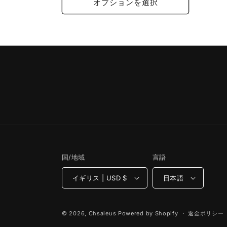
価
ル
オプションを選択
格
価
格
国/地域
言語
イギリス | USD $
日本語
© 2026,
Chsaleus
Powered by Shopify
返金ポリシー