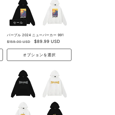
セール
パープル 2024 ニューパーカー 991
通
セ
$89.99 USD
$159.00 USD
常
ー
価
ル
オプションを選択
格
価
格