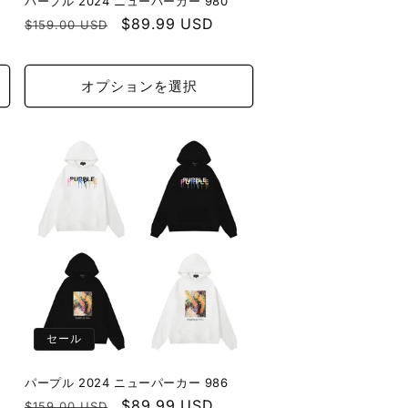
パープル 2024 ニューパーカー 980
通
セ
$89.99 USD
$159.00 USD
常
ー
価
ル
オプションを選択
格
価
格
セール
パープル 2024 ニューパーカー 986
通
セ
$89.99 USD
$159.00 USD