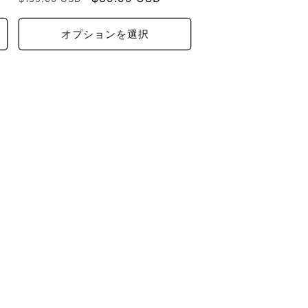
常
ー
価
ル
オプションを選択
格
価
格