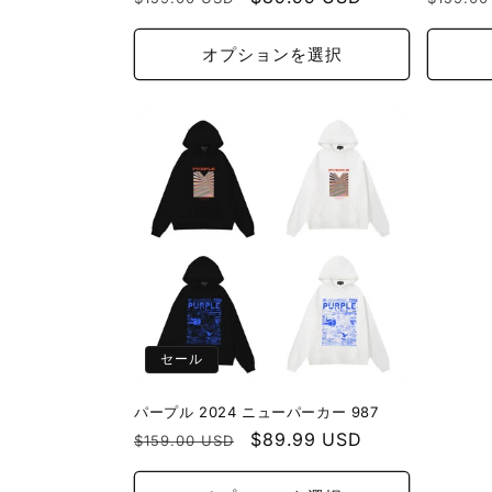
常
ー
常
価
ル
価
オプションを選択
格
価
格
格
セール
パープル 2024 ニューパーカー 987
通
セ
$89.99 USD
$159.00 USD
常
ー