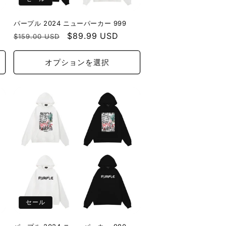
パープル 2024 ニューパーカー 999
通
セ
$89.99 USD
$159.00 USD
常
ー
価
ル
オプションを選択
格
価
格
セール