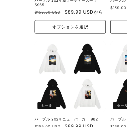
パープル 2024 新フーディースーツ
パープル 
5965
通
$159.00
通
セ
$89.99 USDから
$159.00 USD
常
常
ー
価
価
ル
オプションを選択
格
格
価
格
セール
セー
パープル 2024 ニューパーカー 982
パープル 
通
セ
$89.99 USD
通
$159.00 USD
$159.00