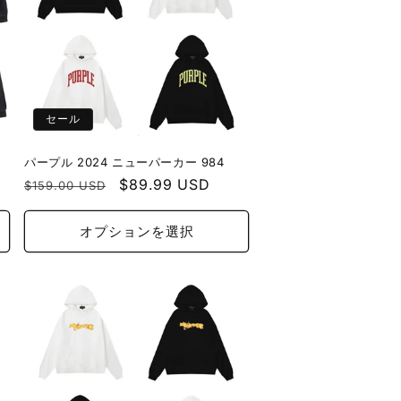
セール
パープル 2024 ニューパーカー 984
通
セ
$89.99 USD
$159.00 USD
常
ー
価
ル
オプションを選択
格
価
格