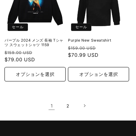
セール
セール
パープル 2024 メンズ 長袖 Tシャ
Purple New Sweatshirt
ツ スウェットシャツ 1159
通
セ
$159.00 USD
通
セ
$159.00 USD
常
$70.99 USD
ー
常
$79.00 USD
ー
価
ル
価
ル
格
価
格
価
オプションを選択
オプションを選択
格
格
1
2