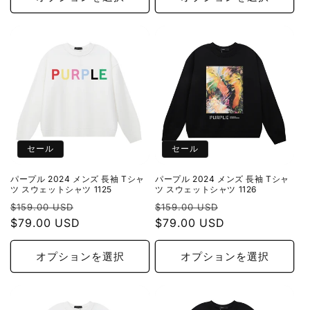
格
格
セール
セール
パープル 2024 メンズ 長袖 Tシャ
パープル 2024 メンズ 長袖 Tシャ
ツ スウェットシャツ 1125
ツ スウェットシャツ 1126
通
セ
通
セ
$159.00 USD
$159.00 USD
常
$79.00 USD
ー
常
$79.00 USD
ー
価
ル
価
ル
格
価
格
価
オプションを選択
オプションを選択
格
格