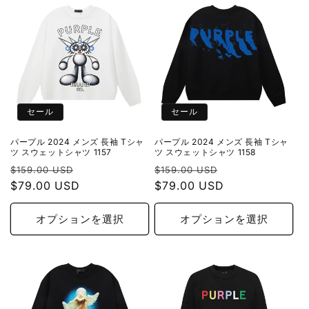
セール
セール
パープル 2024 メンズ 長袖 Tシャ
パープル 2024 メンズ 長袖 Tシャ
ツ スウェットシャツ 1157
ツ スウェットシャツ 1158
通
セ
通
セ
$159.00 USD
$159.00 USD
常
$79.00 USD
ー
常
$79.00 USD
ー
価
ル
価
ル
格
価
格
価
オプションを選択
オプションを選択
格
格