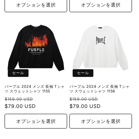
格
価
格
価
オプションを選択
オプションを選択
格
格
セール
セール
パープル 2024 メンズ 長袖 Tシャ
パープル 2024 メンズ 長袖 Tシャ
ツ スウェットシャツ 1155
ツ スウェットシャツ 1156
通
セ
通
セ
$159.00 USD
$159.00 USD
常
$79.00 USD
ー
常
$79.00 USD
ー
価
ル
価
ル
格
価
格
価
オプションを選択
オプションを選択
格
格