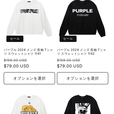
セール
セール
パープル 2024 メンズ 長袖 Tシャ
パープル 2024 メンズ 長袖 Tシャ
ツ スウェットシャツ 1141
ツ スウェットシャツ 1142
通
セ
通
セ
$159.00 USD
$159.00 USD
常
$79.00 USD
ー
常
$79.00 USD
ー
価
ル
価
ル
格
価
格
価
オプションを選択
オプションを選択
格
格