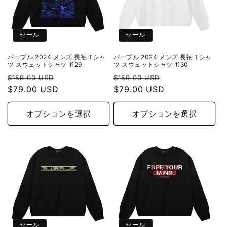
セール
セール
パープル 2024 メンズ 長袖 Tシャ
パープル 2024 メンズ 長袖 Tシャ
ツ スウェットシャツ 1129
ツ スウェットシャツ 1130
通
セ
通
セ
$159.00 USD
$159.00 USD
常
$79.00 USD
ー
常
$79.00 USD
ー
価
ル
価
ル
格
価
格
価
オプションを選択
オプションを選択
格
格
セール
セール