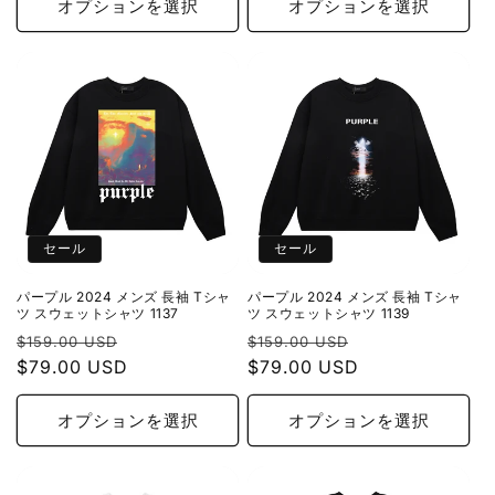
格
価
格
価
オプションを選択
オプションを選択
格
格
セール
セール
パープル 2024 メンズ 長袖 Tシャ
パープル 2024 メンズ 長袖 Tシャ
ツ スウェットシャツ 1137
ツ スウェットシャツ 1139
通
セ
通
セ
$159.00 USD
$159.00 USD
常
$79.00 USD
ー
常
$79.00 USD
ー
価
ル
価
ル
格
価
格
価
オプションを選択
オプションを選択
格
格