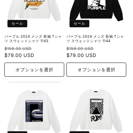
セール
セール
パープル 2024 メンズ 長袖 Tシャ
パープル 2024 メンズ 長袖 Tシャ
ツ スウェットシャツ 1143
ツ スウェットシャツ 1144
通
セ
通
セ
$159.00 USD
$159.00 USD
常
$79.00 USD
ー
常
$79.00 USD
ー
価
ル
価
ル
格
価
格
価
オプションを選択
オプションを選択
格
格