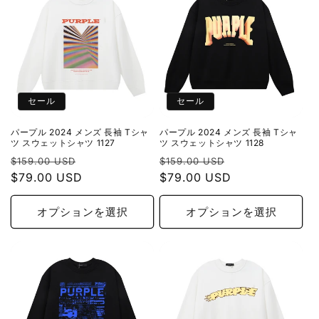
セール
セール
パープル 2024 メンズ 長袖 Tシャ
パープル 2024 メンズ 長袖 Tシャ
ツ スウェットシャツ 1127
ツ スウェットシャツ 1128
通
セ
通
セ
$159.00 USD
$159.00 USD
常
$79.00 USD
ー
常
$79.00 USD
ー
価
ル
価
ル
格
価
格
価
オプションを選択
オプションを選択
格
格