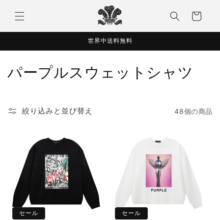
コンテ
カ
ンツに
ー
進む
ト
世界中送料無料
コ
パープルスウェットシャツ
レ
ク
絞り込みと並び替え
48個の商品
シ
ョ
ン
:
セール
セール