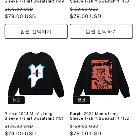
Sleeve T-shirt Sweatshirt 1149
Sleeve T-shirt Sweatshirt 1150
정
할
정
할
$159.00 USD
$159.00 USD
가
$79.00 USD
인
가
$79.00 USD
인
가
가
옵션 선택하기
옵션 선택하기
할인
할인
Purple 2024 Men's Long-
Purple 2024 Men's Long-
Sleeve T-shirt Sweatshirt 1151
Sleeve T-shirt Sweatshirt 1152
정
할
정
할
$159.00 USD
$159.00 USD
가
$79.00 USD
인
가
$79.00 USD
인