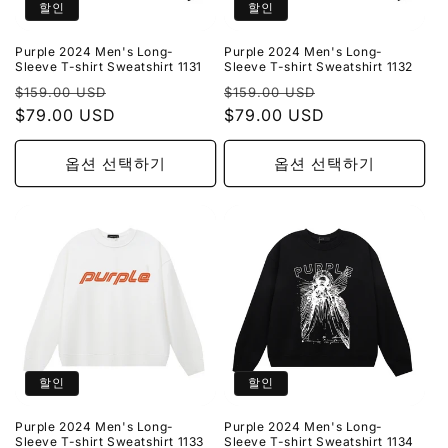
할인
할인
Purple 2024 Men's Long-
Purple 2024 Men's Long-
Sleeve T-shirt Sweatshirt 1131
Sleeve T-shirt Sweatshirt 1132
정
할
정
할
$159.00 USD
$159.00 USD
가
$79.00 USD
인
가
$79.00 USD
인
가
가
옵션 선택하기
옵션 선택하기
할인
할인
Purple 2024 Men's Long-
Purple 2024 Men's Long-
Sleeve T-shirt Sweatshirt 1133
Sleeve T-shirt Sweatshirt 1134