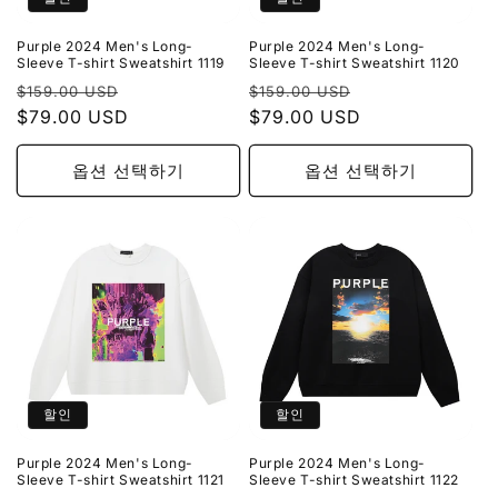
Purple 2024 Men's Long-
Purple 2024 Men's Long-
Sleeve T-shirt Sweatshirt 1119
Sleeve T-shirt Sweatshirt 1120
정
할
정
할
$159.00 USD
$159.00 USD
가
$79.00 USD
인
가
$79.00 USD
인
가
가
옵션 선택하기
옵션 선택하기
할인
할인
Purple 2024 Men's Long-
Purple 2024 Men's Long-
Sleeve T-shirt Sweatshirt 1121
Sleeve T-shirt Sweatshirt 1122