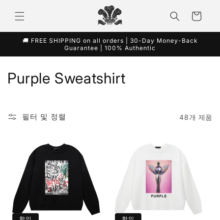
콘텐츠
카
로 건너
뛰기
트
🚚 FREE SHIPPING on all orders | 30-Day Money-Back
Guarantee | 100% Authentic
컬
Purple Sweatshirt
렉
션
필터 및 정렬
48개 제품
:
할인
할인