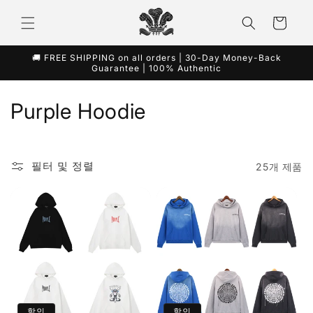
콘텐츠
카
로 건너
뛰기
트
🚚 FREE SHIPPING on all orders | 30-Day Money-Back
Guarantee | 100% Authentic
컬
Purple Hoodie
렉
션
필터 및 정렬
25개 제품
:
할인
할인