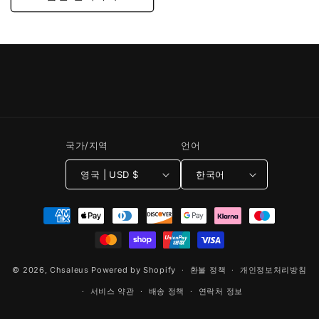
국가/지역
언어
영국 | USD $
한국어
결
제
방
법
© 2026,
Chsaleus
Powered by Shopify
환불 정책
개인정보처리방침
서비스 약관
배송 정책
연락처 정보