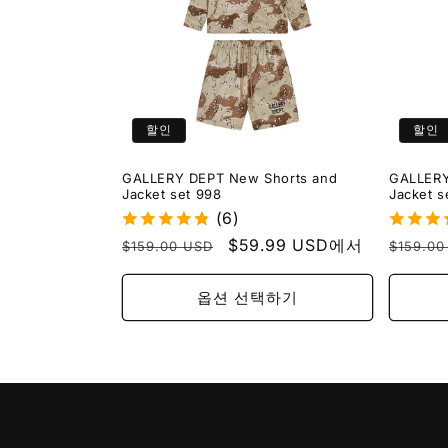
할인
할인
GALLERY DEPT New Shorts and
GALLERY
Jacket set 998
Jacket s
(6)
정
할
$59.99 USD에서
정
$159.00 USD
$159.00
가
인
가
가
옵션 선택하기