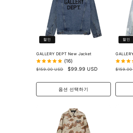
할인
할인
GALLERY DEPT New Jacket
GALLERY
(16)
정
할
$99.99 USD
정
$159.00 USD
$159.00
가
인
가
가
옵션 선택하기