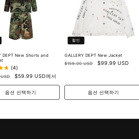
할인
 DEPT New Shorts and
GALLERY DEPT New Jacket
et
정
할
$99.99 USD
$159.00 USD
(4)
가
인
할
$59.99 USD에서
 USD
가
인
가
옵션 선택하기
옵션 선택하기