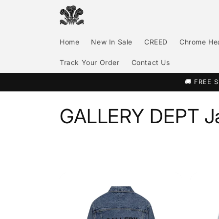
콘텐츠
로 건너
뛰기
Home
New In Sale
CREED
Chrome He
Track Your Order
Contact Us
🚚 FREE S
컬
GALLERY DEPT J
렉
션
: