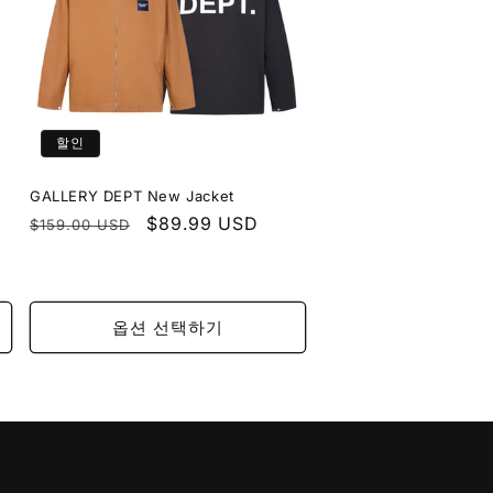
할인
GALLERY DEPT New Jacket
정
할
$89.99 USD
$159.00 USD
가
인
가
옵션 선택하기