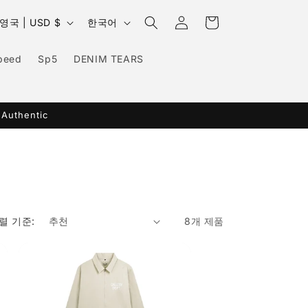
로
카
국
언
그
영국 | USD $
한국어
트
가
어
인
peed
Sp5
DENIM TEARS
지
역
 Authentic
렬 기준:
8개 제품