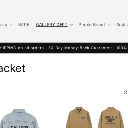
/
arts
BAPE
GALLERY DEPT
Purple Brand
Gods
HIPPING on all orders | 30-Day Money-Back Guarantee | 100%
acket
정