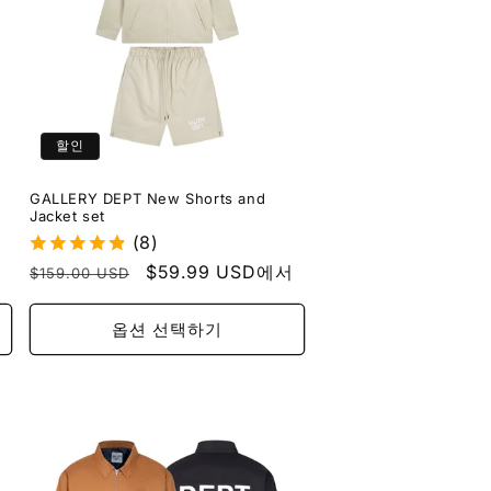
할인
GALLERY DEPT New Shorts and
Jacket set
(8)
정
할
$59.99 USD에서
$159.00 USD
가
인
가
옵션 선택하기