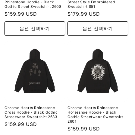
Rhinestone Hoodie - Black
Street Style Embroidered
Gothic Street Sweatshirt 2608
Sweatshirt 851
정
$159.99 USD
정
$179.99 USD
가
가
옵션 선택하기
옵션 선택하기
Chrome Hearts Rhinestone
Chrome Hearts Rhinestone
Cross Hoodie - Black Gothic
Horseshoe Hoodie - Black
Streetwear Sweatshirt 2633
Gothic Streetwear Sweatshirt
2601
정
$159.99 USD
정
$159.99 USD
가