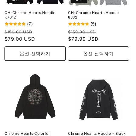
CH-Chrome Hearts Hoodie
CH-Chrome Hearts Hoodie
K7012
8832
(7)
(5)
정
할
정
할
$159.00 USD
$159.00 USD
가
$79.00 USD
인
가
$79.99 USD
인
가
가
옵션 선택하기
옵션 선택하기
Chrome Hearts Colorful
Chrome Hearts Hoodie - Black