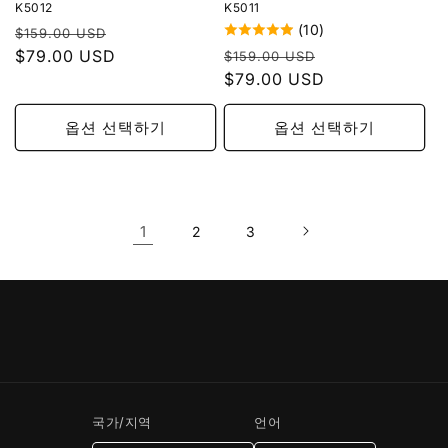
K5012
K5011
(10)
정
할
$159.00 USD
정
할
가
$79.00 USD
인
$159.00 USD
가
$79.00 USD
인
가
가
옵션 선택하기
옵션 선택하기
1
2
3
국가/지역
언어