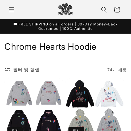
콘텐츠
카
로 건너
뛰기
트
🚚 FREE SHIPPING on all orders | 30-Day Money-Back
Guarantee | 100% Authentic
컬
Chrome Hearts Hoodie
렉
션
필터 및 정렬
74개 제품
:
할인
할인