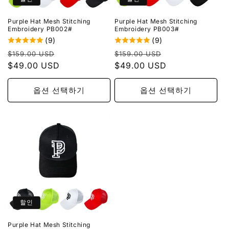
Purple Hat Mesh Stitching
Purple Hat Mesh Stitching
Embroidery PB002#
Embroidery PB003#
(9)
(9)
정
할
정
할
$159.00 USD
$159.00 USD
가
$49.00 USD
인
가
$49.00 USD
인
가
가
옵션 선택하기
옵션 선택하기
할인
Purple Hat Mesh Stitching