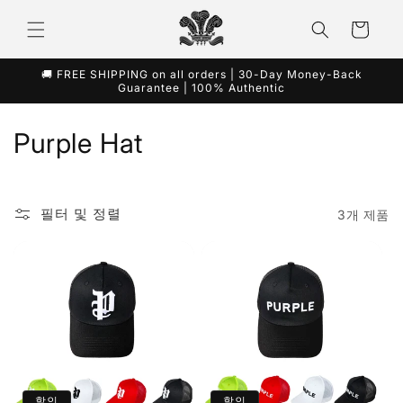
콘텐츠
카
로 건너
뛰기
트
🚚 FREE SHIPPING on all orders | 30-Day Money-Back
Guarantee | 100% Authentic
컬
Purple Hat
렉
션
필터 및 정렬
3개 제품
:
할인
할인