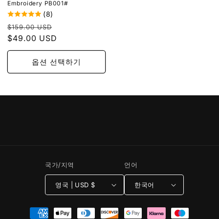
Embroidery PB001#
(8)
정
할
$159.00 USD
가
$49.00 USD
인
가
옵션 선택하기
국가/지역
언어
영국 | USD $
한국어
결