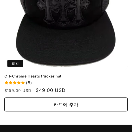
할인
CH-Chrome Hearts trucker hat
(8)
정
할
$49.00 USD
$159.00 USD
가
인
가
카트에 추가