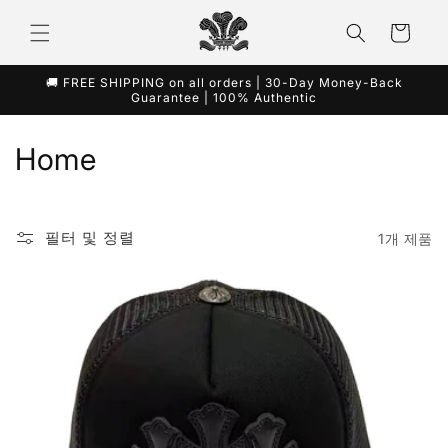
콘텐츠
카
로 건너
뛰기
트
🚚 FREE SHIPPING on all orders | 30-Day Money-Back
Guarantee | 100% Authentic
컬
Home
렉
션
필터 및 정렬
1개 제품
: