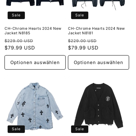
Sale
Sale
CH-Chrome Hearts 2024 New
CH-Chrome Hearts 2024 New
Jacket N8185
Jacket N8181
Normaler
Verkaufspreis
Normaler
Verkaufspreis
$229.00 USD
$229.00 USD
Preis
$79.99 USD
Preis
$79.99 USD
Optionen auswählen
Optionen auswählen
Sale
Sale