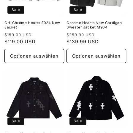
Sale
Sale
CH-Chrome Hearts 2024 New
Chrome Hearts New Cardigan
Jacket
Sweater Jacket M904
Normaler
Verkaufspreis
Normaler
Verkaufspreis
$159.00 USD
$259.99 USD
Preis
$119.00 USD
Preis
$139.99 USD
Optionen auswählen
Optionen auswählen
Sale
Sale