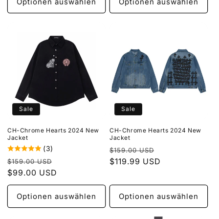
Optionen auswählen
Optionen auswählen
Sale
Sale
CH-Chrome Hearts 2024 New
CH-Chrome Hearts 2024 New
Jacket
Jacket
(3)
Normaler
Verkaufspreis
$159.00 USD
Normaler
Verkaufspreis
Preis
$119.99 USD
$159.00 USD
Preis
$99.00 USD
Optionen auswählen
Optionen auswählen