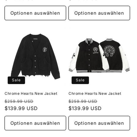
Optionen auswählen
Optionen auswählen
Sale
Sale
Chrome Hearts New Jacket
Chrome Hearts New Jacket
Normaler
Verkaufspreis
Normaler
Verkaufspreis
$259.99 USD
$259.99 USD
Preis
$139.99 USD
Preis
$139.99 USD
Optionen auswählen
Optionen auswählen