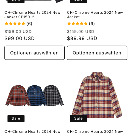
e
CH-Chrome Hearts 2024 New
CH-Chrome Hearts 2024 New
:
Jacket SP150-2
Jacket
(6)
(9)
Normaler
Verkaufspreis
Normaler
Verkaufspreis
$159.00 USD
$159.00 USD
Preis
$99.00 USD
Preis
$89.99 USD
Optionen auswählen
Optionen auswählen
Sale
Sale
CH-Chrome Hearts 2024 New
CH-Chrome Hearts 2024 New