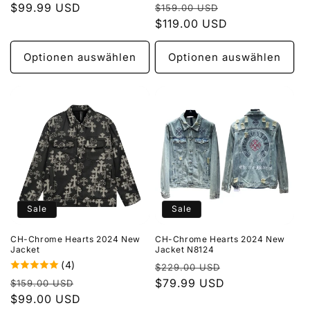
Normaler
Verkaufspreis
Preis
$99.99 USD
$159.00 USD
Preis
$119.00 USD
Optionen auswählen
Optionen auswählen
Sale
Sale
CH-Chrome Hearts 2024 New
CH-Chrome Hearts 2024 New
Jacket
Jacket N8124
(4)
Normaler
Verkaufspreis
$229.00 USD
Normaler
Verkaufspreis
Preis
$79.99 USD
$159.00 USD
Preis
$99.00 USD