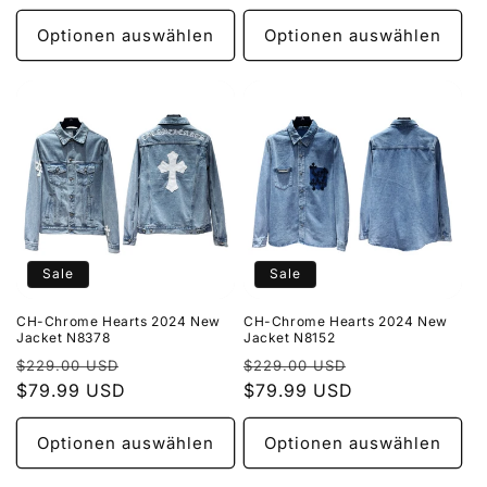
Optionen auswählen
Optionen auswählen
Sale
Sale
CH-Chrome Hearts 2024 New
CH-Chrome Hearts 2024 New
Jacket N8378
Jacket N8152
Normaler
Verkaufspreis
Normaler
Verkaufspreis
$229.00 USD
$229.00 USD
Preis
$79.99 USD
Preis
$79.99 USD
Optionen auswählen
Optionen auswählen