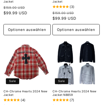
Jacket
Jacket
(3)
Normaler
Verkaufspreis
$159.00 USD
Normaler
Verkaufspreis
Preis
$99.99 USD
$159.00 USD
Preis
$99.99 USD
Optionen auswählen
Optionen auswählen
Sale
Sale
CH-Chrome Hearts 2024 New
CH-Chrome Hearts 2024 New
Jacket
Jacket N8859
(4)
(7)