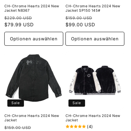
CH-Chrome Hearts 2024 New
CH-Chrome Hearts 2024 New
Jacket N8367
Jacket SP150 145#
Normaler
Verkaufspreis
Normaler
Verkaufspreis
$229.00 USD
$159.00 USD
Preis
$79.99 USD
Preis
$99.00 USD
Optionen auswählen
Optionen auswählen
Sale
Sale
CH-Chrome Hearts 2024 New
CH-Chrome Hearts 2024 New
Jacket
Jacket
(4)
Normaler
Verkaufspreis
$159.00 USD