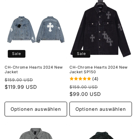
Sale
Sale
CH-Chrome Hearts 2024 New
CH-Chrome Hearts 2024 New
Jacket
Jacket SP150
(4)
Normaler
Verkaufspreis
$159.00 USD
Normaler
Verkaufspreis
Preis
$119.99 USD
$159.00 USD
Preis
$99.00 USD
Optionen auswählen
Optionen auswählen