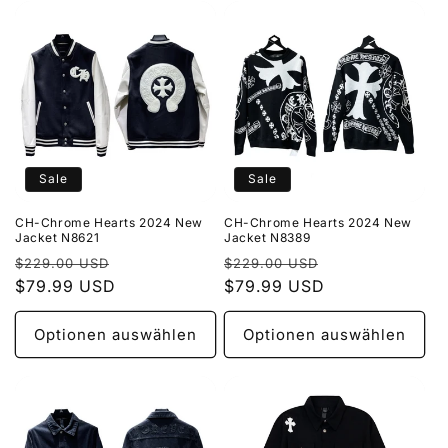
Sale
Sale
CH-Chrome Hearts 2024 New
CH-Chrome Hearts 2024 New
Jacket N8621
Jacket N8389
Normaler
Verkaufspreis
Normaler
Verkaufspreis
$229.00 USD
$229.00 USD
Preis
$79.99 USD
Preis
$79.99 USD
Optionen auswählen
Optionen auswählen