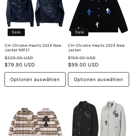
Sale
Sale
CH-Chrome Hearts 2024 New
CH-Chrome Hearts 2024 New
Jacket N8121
Jacket
Normaler
Verkaufspreis
Normaler
Verkaufspreis
$229.00 USD
$159.00 USD
Preis
$79.90 USD
Preis
$99.00 USD
Optionen auswählen
Optionen auswählen