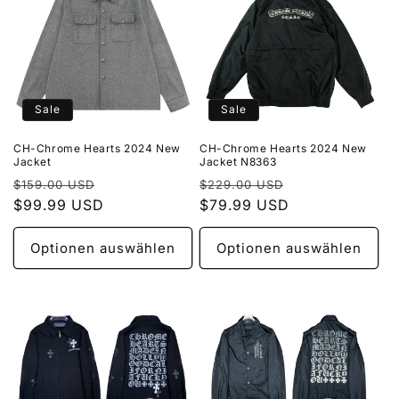
Sale
Sale
CH-Chrome Hearts 2024 New
CH-Chrome Hearts 2024 New
Jacket
Jacket N8363
Normaler
Verkaufspreis
Normaler
Verkaufspreis
$159.00 USD
$229.00 USD
Preis
$99.99 USD
Preis
$79.99 USD
Optionen auswählen
Optionen auswählen