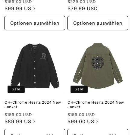
Normaler
Verkaufspreis
Normaler
Verkaufspreis
$159.00 USD
$229.00 USD
Preis
$99.99 USD
Preis
$79.99 USD
Optionen auswählen
Optionen auswählen
Sale
Sale
CH-Chrome Hearts 2024 New
CH-Chrome Hearts 2024 New
Jacket
Jacket
Normaler
Verkaufspreis
Normaler
Verkaufspreis
$159.00 USD
$159.00 USD
Preis
$89.99 USD
Preis
$99.00 USD