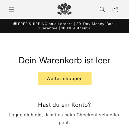
Direkt
zum
Warenkorb
Inhalt
🚚 FREE SHIPPING on all orders | 30-Day Money-Back
Guarantee | 100% Authentic
Dein Warenkorb ist leer
Weiter shoppen
Hast du ein Konto?
Logge dich ein
, damit es beim Checkout schneller
geht.