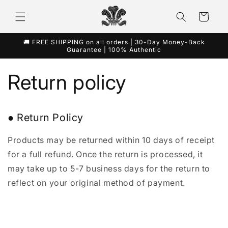
et
passer
Panier
au
contenu
🚚 FREE SHIPPING on all orders | 30-Day Money-Back
Guarantee | 100% Authentic
Return policy
● Return Policy
Products may be returned within 10 days of receipt
for a full refund. Once the return is processed, it
may take up to 5-7 business days for the return to
reflect on your original method of payment.