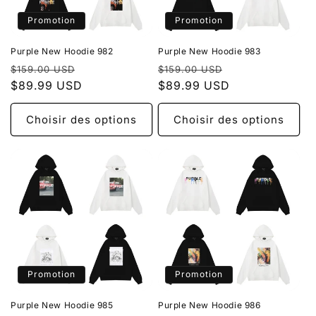
Promotion
Promotion
Purple New Hoodie 982
Purple New Hoodie 983
Prix
Prix
Prix
Prix
$159.00 USD
$159.00 USD
habituel
$89.99 USD
promotionnel
habituel
$89.99 USD
promotionnel
Choisir des options
Choisir des options
Promotion
Promotion
Purple New Hoodie 985
Purple New Hoodie 986