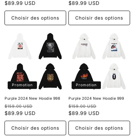
habituel
$89.99 USD
promotionnel
habituel
$89.99 USD
promotionnel
Choisir des options
Choisir des options
Promotion
Promotion
Purple 2024 New Hoodie 998
Purple 2024 New Hoodie 999
Prix
Prix
Prix
Prix
$159.00 USD
$159.00 USD
habituel
$89.99 USD
promotionnel
habituel
$89.99 USD
promotionnel
Choisir des options
Choisir des options