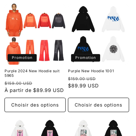
Promotion
Promotion
Purple 2024 New Hoodie suit
Purple New Hoodie 1001
5965
Prix
Prix
$159.00 USD
Prix
Prix
$159.00 USD
habituel
$89.99 USD
promotionnel
habituel
À partir de $89.99 USD
promotionnel
Choisir des options
Choisir des options