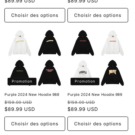
habituel
$89.99 USD
promotionnel
habituel
$89.99 USD
promotionnel
Choisir des options
Choisir des options
Promotion
Promotion
Purple 2024 New Hoodie 988
Purple 2024 New Hoodie 989
Prix
Prix
Prix
Prix
$159.00 USD
$159.00 USD
habituel
$89.99 USD
promotionnel
habituel
$89.99 USD
promotionnel
Choisir des options
Choisir des options