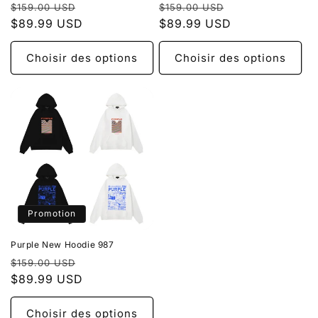
Prix
Prix
Prix
Prix
$159.00 USD
$159.00 USD
habituel
$89.99 USD
promotionnel
habituel
$89.99 USD
promotionnel
Choisir des options
Choisir des options
Promotion
Purple New Hoodie 987
Prix
Prix
$159.00 USD
habituel
$89.99 USD
promotionnel
Choisir des options