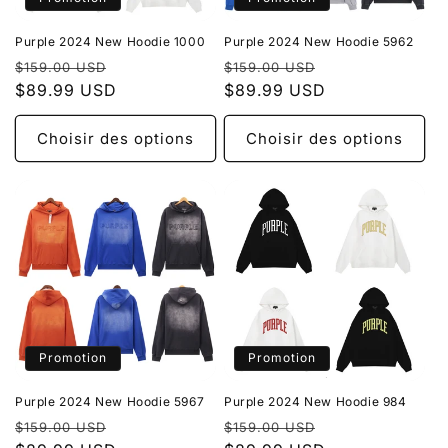
o
Purple 2024 New Hoodie 1000
Purple 2024 New Hoodie 5962
n
Prix
Prix
Prix
Prix
$159.00 USD
$159.00 USD
habituel
$89.99 USD
promotionnel
habituel
$89.99 USD
promotionnel
:
Choisir des options
Choisir des options
Promotion
Promotion
Purple 2024 New Hoodie 5967
Purple 2024 New Hoodie 984
Prix
Prix
Prix
Prix
$159.00 USD
$159.00 USD