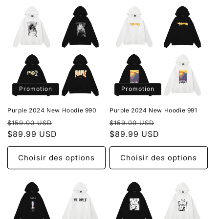
Promotion
Promotion
Purple 2024 New Hoodie 990
Purple 2024 New Hoodie 991
Prix
Prix
Prix
Prix
$159.00 USD
$159.00 USD
habituel
$89.99 USD
promotionnel
habituel
$89.99 USD
promotionnel
Choisir des options
Choisir des options