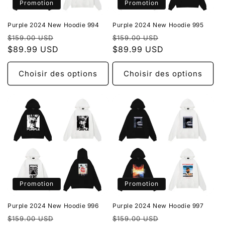
Promotion
Promotion
Purple 2024 New Hoodie 994
Purple 2024 New Hoodie 995
Prix
Prix
Prix
Prix
$159.00 USD
$159.00 USD
habituel
$89.99 USD
promotionnel
habituel
$89.99 USD
promotionnel
Choisir des options
Choisir des options
Promotion
Promotion
Purple 2024 New Hoodie 996
Purple 2024 New Hoodie 997
Prix
Prix
Prix
Prix
$159.00 USD
$159.00 USD