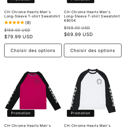
o
CH-Chrome Hearts Men's
CH-Chrome Hearts Men's
n
Long-Sleeve T-shirt Sweatshirt
Long-Sleeve T-shirt Sweatshirt
K8004
(8)
:
Prix
Prix
$159.00 USD
Prix
Prix
$159.00 USD
habituel
$69.99 USD
promotionnel
habituel
$79.99 USD
promotionnel
Choisir des options
Choisir des options
Promotion
Promotion
CH-Chrome Hearts Men's
CH-Chrome Hearts Men's