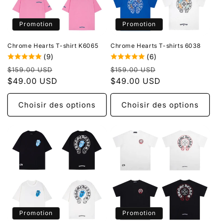
Promotion
Promotion
Chrome Hearts T-shirt K6065
Chrome Hearts T-shirts 6038
(9)
(6)
Prix
Prix
Prix
Prix
$159.00 USD
$159.00 USD
habituel
$49.00 USD
promotionnel
habituel
$49.00 USD
promotionnel
Choisir des options
Choisir des options
Promotion
Promotion