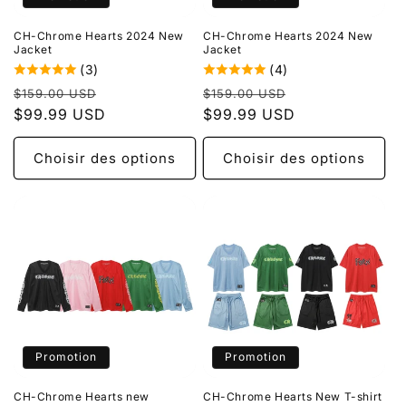
CH-Chrome Hearts 2024 New
CH-Chrome Hearts 2024 New
Jacket
Jacket
(3)
(4)
Prix
Prix
Prix
Prix
$159.00 USD
$159.00 USD
habituel
$99.99 USD
promotionnel
habituel
$99.99 USD
promotionnel
Choisir des options
Choisir des options
Promotion
Promotion
CH-Chrome Hearts new
CH-Chrome Hearts New T-shirt