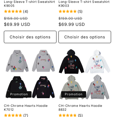
Long-Sleeve T-shirt Sweatshirt
Long-Sleeve T-shirt Sweatshirt
K9005
K9003
(4)
(5)
Prix
Prix
Prix
Prix
$159.00 USD
$159.00 USD
habituel
$69.99 USD
promotionnel
habituel
$69.99 USD
promotionnel
Choisir des options
Choisir des options
Promotion
Promotion
CH-Chrome Hearts Hoodie
CH-Chrome Hearts Hoodie
K7012
8832
(7)
(5)