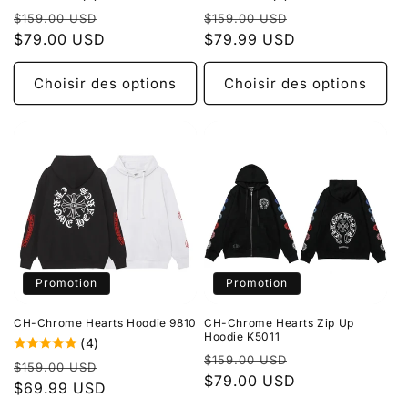
Prix
Prix
Prix
Prix
$159.00 USD
$159.00 USD
habituel
$79.00 USD
promotionnel
habituel
$79.99 USD
promotionnel
Choisir des options
Choisir des options
Promotion
Promotion
CH-Chrome Hearts Hoodie 9810
CH-Chrome Hearts Zip Up
Hoodie K5011
(4)
Prix
Prix
$159.00 USD
Prix
Prix
$159.00 USD
habituel
$79.00 USD
promotionnel
habituel
$69.99 USD
promotionnel