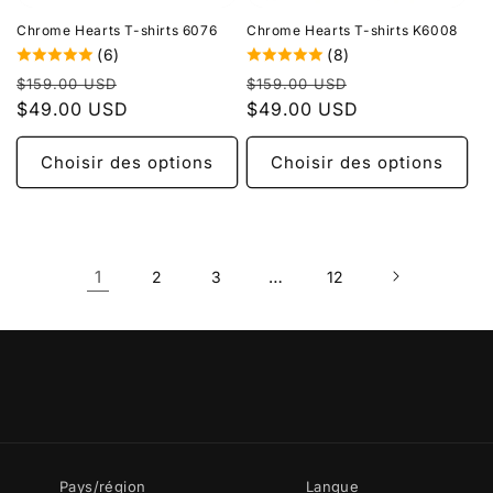
Chrome Hearts T-shirts 6076
Chrome Hearts T-shirts K6008
(6)
(8)
Prix
Prix
Prix
Prix
$159.00 USD
$159.00 USD
habituel
$49.00 USD
promotionnel
habituel
$49.00 USD
promotionnel
Choisir des options
Choisir des options
1
…
2
3
12
Pays/région
Langue