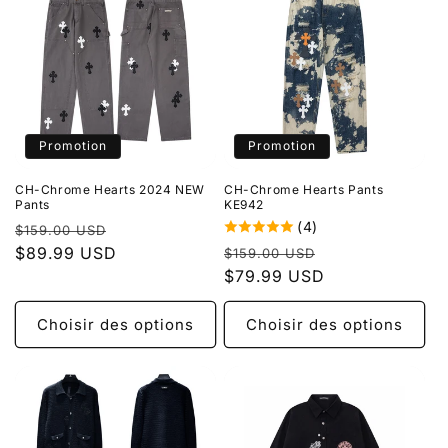
Promotion
Promotion
CH-Chrome Hearts 2024 NEW
CH-Chrome Hearts Pants
Pants
KE942
(4)
Prix
Prix
$159.00 USD
Prix
Prix
habituel
$89.99 USD
promotionnel
$159.00 USD
habituel
$79.99 USD
promotionnel
Choisir des options
Choisir des options