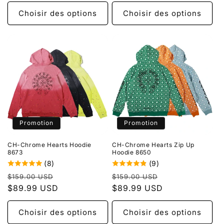
Choisir des options
Choisir des options
Promotion
Promotion
CH-Chrome Hearts Hoodie
CH-Chrome Hearts Zip Up
8673
Hoodie 8650
(8)
(9)
Prix
Prix
Prix
Prix
$159.00 USD
$159.00 USD
habituel
$89.99 USD
promotionnel
habituel
$89.99 USD
promotionnel
Choisir des options
Choisir des options