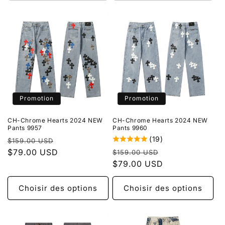
Promotion
Promotion
CH-Chrome Hearts 2024 NEW
CH-Chrome Hearts 2024 NEW
Pants 9957
Pants 9960
(19)
Prix
Prix
$159.00 USD
Prix
Prix
habituel
$79.00 USD
promotionnel
$159.00 USD
habituel
$79.00 USD
promotionnel
Choisir des options
Choisir des options