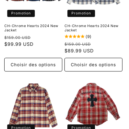
Promotion
Promotion
CH-Chrome Hearts 2024 New
CH-Chrome Hearts 2024 New
Jacket
Jacket
(9)
Prix
Prix
$159.00 USD
Prix
Prix
habituel
$99.99 USD
promotionnel
$159.00 USD
habituel
$89.99 USD
promotionnel
Choisir des options
Choisir des options
Promotion
Promotion