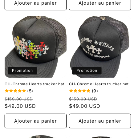
Ajouter au panier
Ajouter au panier
Promotion
Promotion
CH-Chrome Hearts trucker hat
CH-Chrome Hearts trucker hat
(5)
(9)
Prix
Prix
Prix
Prix
$159.00 USD
$159.00 USD
habituel
$49.00 USD
promotionnel
habituel
$49.00 USD
promotionnel
Ajouter au panier
Ajouter au panier