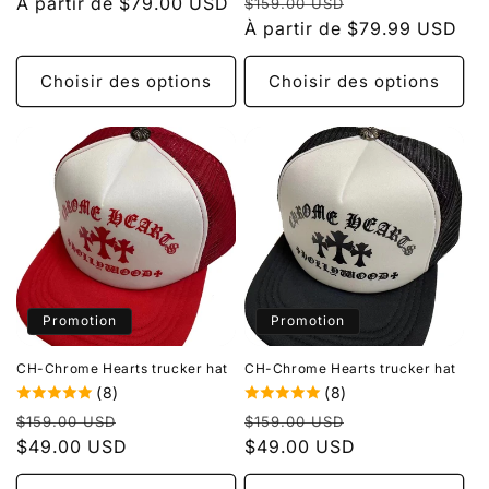
Prix
Prix
habituel
À partir de $79.00 USD
promotionnel
$159.00 USD
habituel
À partir de $79.99 USD
promotionnel
Choisir des options
Choisir des options
Promotion
Promotion
CH-Chrome Hearts trucker hat
CH-Chrome Hearts trucker hat
(8)
(8)
Prix
Prix
Prix
Prix
$159.00 USD
$159.00 USD
habituel
$49.00 USD
promotionnel
habituel
$49.00 USD
promotionnel