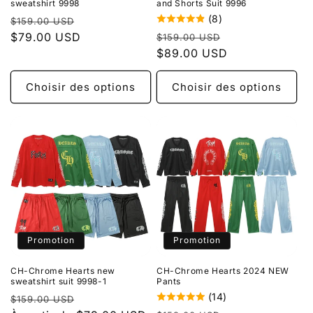
sweatshirt 9998
and Shorts Suit 9996
(8)
Prix
Prix
$159.00 USD
Prix
Prix
habituel
$79.00 USD
promotionnel
$159.00 USD
habituel
$89.00 USD
promotionnel
Choisir des options
Choisir des options
Promotion
Promotion
CH-Chrome Hearts new
CH-Chrome Hearts 2024 NEW
sweatshirt suit 9998-1
Pants
(14)
Prix
Prix
$159.00 USD