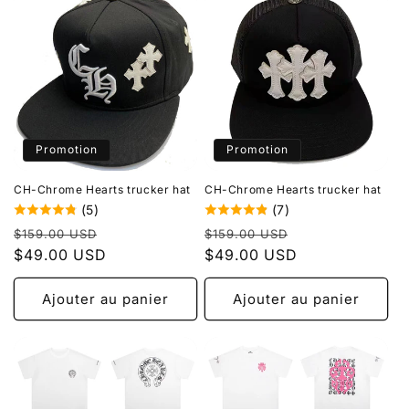
Promotion
Promotion
CH-Chrome Hearts trucker hat
CH-Chrome Hearts trucker hat
(5)
(7)
Prix
Prix
Prix
Prix
$159.00 USD
$159.00 USD
habituel
$49.00 USD
promotionnel
habituel
$49.00 USD
promotionnel
Ajouter au panier
Ajouter au panier