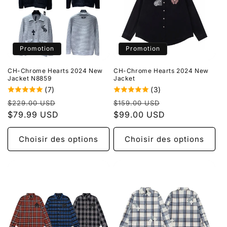
Promotion
Promotion
CH-Chrome Hearts 2024 New
CH-Chrome Hearts 2024 New
Jacket N8859
Jacket
(7)
(3)
Prix
Prix
Prix
Prix
$229.00 USD
$159.00 USD
habituel
$79.99 USD
promotionnel
habituel
$99.00 USD
promotionnel
Choisir des options
Choisir des options