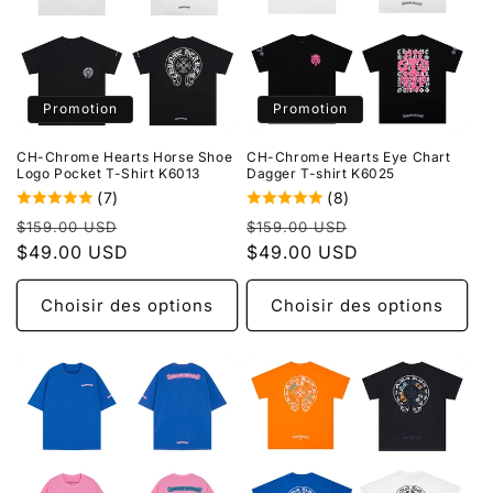
Promotion
Promotion
CH-Chrome Hearts Horse Shoe
CH-Chrome Hearts Eye Chart
Logo Pocket T-Shirt K6013
Dagger T-shirt K6025
(7)
(8)
Prix
Prix
Prix
Prix
$159.00 USD
$159.00 USD
habituel
$49.00 USD
promotionnel
habituel
$49.00 USD
promotionnel
Choisir des options
Choisir des options